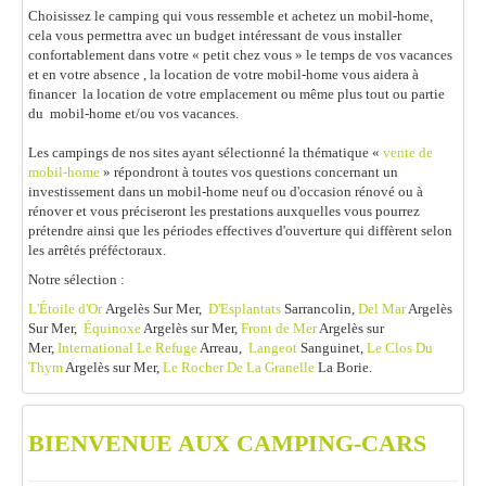
Choisissez le camping qui vous ressemble et achetez un mobil-home,
cela vous permettra avec un budget intéressant de vous installer
confortablement dans votre « petit chez vous » le temps de vos vacances
et en votre absence , la location de votre mobil-home vous aidera à
financer la location de votre emplacement ou même plus tout ou partie
du mobil-home et/ou vos vacances.
Les campings de nos sites ayant sélectionné la thématique «
vente de
mobil-home
» répondront à toutes vos questions concernant un
investissement dans un mobil-home neuf ou d'occasion rénové ou à
rénover et vous préciseront les prestations auxquelles vous pourrez
prétendre ainsi que les périodes effectives d'ouverture qui diffèrent selon
les arrêtés préféctoraux.
Notre sélection :
L'Étoile d'Or
Argelès Sur Mer,
D'Esplantats
Sarrancolin,
Del Mar
Argelès
Sur Mer,
Équinoxe
Argelès sur Mer,
Front de Mer
Argelès sur
Mer,
International Le Refuge
Arreau,
Langeot
Sanguinet,
Le Clos Du
Thym
Argelès sur Mer,
Le Rocher De La Granelle
La Borie.
BIENVENUE AUX CAMPING-CARS