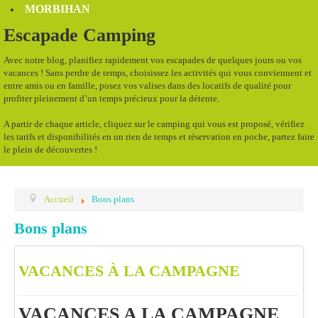
MORBIHAN
Escapade Camping
Avec notre blog, planifiez rapidement vos escapades de quelques jours ou vos
vacances ! Sans perdre de temps, choisissez les activités qui vous conviennent et
entre amis ou en famille, posez vos valises dans des locatifs de qualité pour
profiter pleinement d’un temps précieux pour la détente.
A partir de chaque article, cliquez sur le camping qui vous est proposé, vérifiez
les tarifs et disponibilités en un rien de temps et réservation en poche, partez faire
le plein de découvertes !
Accueil
Bons plans
Bons plans
VACANCES À LA CAMPAGNE
VACANCES A LA CAMPAGNE