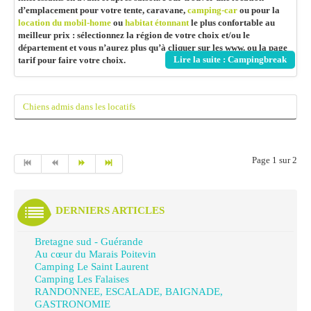
d’emplacement pour votre tente, caravane,
camping-car
ou pour la
location du mobil-home
ou
habitat étonnant
le plus confortable au
meilleur prix : sélectionnez la région de votre choix et/ou le
département et vous n’aurez plus qu’à cliquer sur les www. ou la page
Lire la suite : Campingbreak
tarif pour faire votre choix.
Chiens admis dans les locatifs
Page 1 sur 2
DERNIERS ARTICLES
Bretagne sud - Guérande
Au cœur du Marais Poitevin
Camping Le Saint Laurent
Camping Les Falaises
RANDONNEE, ESCALADE, BAIGNADE,
GASTRONOMIE