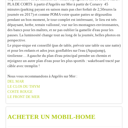
PLA DE CORTS à partir d'Argelès sur Mer à partir de Corsavy 45
minutes (parking payant en saison mais pas cher forfait de 2,50euros la
journée en 2017) et comme POMA votre quatre pattes se dégourdira
pendant un bon moment, le tour complet est intéressant, le lieu est très
dépaysant, herbe, terrain vallonné, vue sur les montagnes environnantes,
des bancs pour les maîtres, et ne pas oublier la gamelle d'eau pour les
pauses. La luminosité change tout au long de la journée, belles photos en
perspective.
Le pique-nique est conseillé (pas de table, prévoir une table ou une natte)
et pour les enfants et ados jeux gonflables sur l'eau (Aquajump),
tirolienne… A gauche du plan d'eau principal prendre un chemin et
rejoignez un autre plan d'eau pour les plus sportifs : wakeboard tracté par
câble avec tremplin !
Nous vous recommandons à Argelès sur Mer :
DEL MAR
LE CLOS DU THYM
COSTE ROUGE
LE FRONT DE MER
ACHETER UN MOBIL-HOME