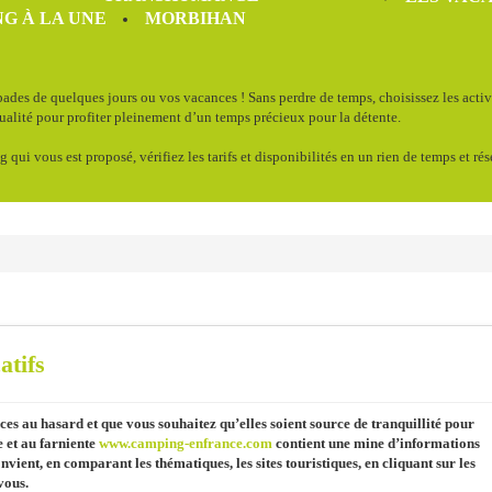
G À LA UNE
MORBIHAN
ades de quelques jours ou vos vacances ! Sans perdre de temps, choisissez les acti
qualité pour profiter pleinement d’un temps précieux pour la détente.
g qui vous est proposé, vérifiez les tarifs et disponibilités en un rien de temps et ré
atifs
es au hasard et que vous souhaitez qu’elles soient source de tranquillité pour
e et au farniente
www.camping-enfrance.com
contient une mine d’informations
onvient, en comparant les thématiques, les sites touristiques, en cliquant sur les
vous.