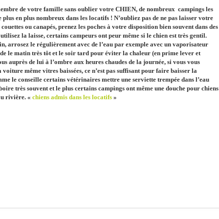
 membre de votre famille sans oublier votre CHIEN, de nombreux campings les
 plus en plus nombreux dans les locatifs ! N’oubliez pas de ne pas laisser votre
 couettes ou canapés, prenez les poches à votre disposition bien souvent dans des
utilisez la laisse, certains campeurs ont peur même si le chien est très gentil.
in, arrosez le régulièrement avec de l’eau par exemple avec un vaporisateur
 le matin très tôt et le soir tard pour éviter la chaleur (en prime lever et
ous auprès de lui à l’ombre aux heures chaudes de la journée, si vous vous
a voiture même vitres baissées, ce n’est pas suffisant pour faire baisser la
e le conseille certains vétérinaires mettre une serviette trempée dans l’eau
à boire très souvent et le plus certains campings ont même une douche pour chiens
u rivière. «
chiens admis dans les locatifs
»