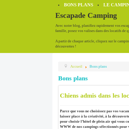
BONS PLANS
LE CAMPIN
Escapade Camping
Avec notre blog, planifiez rapidement vos escap
famille, posez vos valises dans des locatifs de 
A partir de chaque article, cliquez sur le campin
découvertes !
Accueil
Bons plans
Bons plans
Chiens admis dans les loc
Parce que vous ne choisissez pas vos vacanc
laisser place à la créativité, à la découvert
pour choisir l’hôtel de plein air qui vous c
WWW de nos campings sélectionnés pour 