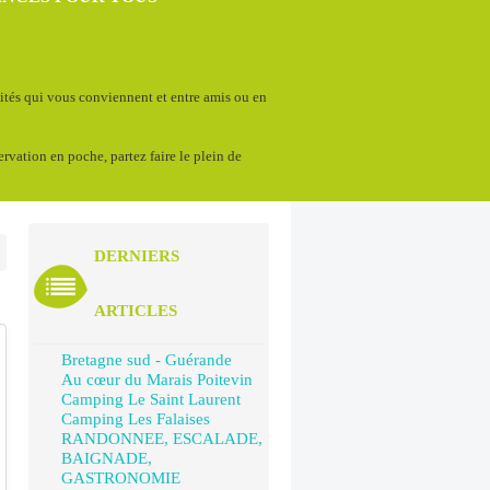
vités qui vous conviennent et entre amis ou en
servation en poche, partez faire le plein de
DERNIERS
ARTICLES
Bretagne sud - Guérande
Au cœur du Marais Poitevin
Camping Le Saint Laurent
Camping Les Falaises
RANDONNEE, ESCALADE,
BAIGNADE,
GASTRONOMIE