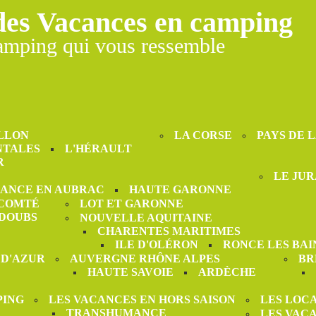
des Vacances en camping
amping qui vous ressemble
LLON
LA CORSE
PAYS DE 
NTALES
L'HÉRAULT
R
LE JUR
ANCE EN AUBRAC
HAUTE GARONNE
-COMTÉ
LOT ET GARONNE
DOUBS
NOUVELLE AQUITAINE
CHARENTES MARITIMES
ILE D'OLÉRON
RONCE LES BAI
 D'AZUR
AUVERGNE RHÔNE ALPES
BR
HAUTE SAVOIE
ARDÈCHE
PING
LES VACANCES EN HORS SAISON
LES LOC
TRANSHUMANCE
LES VAC