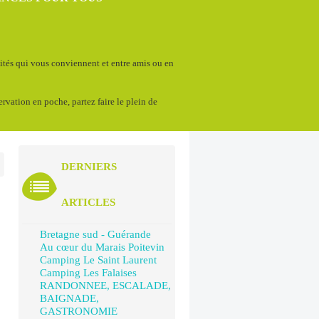
vités qui vous conviennent et entre amis ou en
servation en poche, partez faire le plein de
DERNIERS
ARTICLES
Bretagne sud - Guérande
Au cœur du Marais Poitevin
Camping Le Saint Laurent
Camping Les Falaises
RANDONNEE, ESCALADE,
BAIGNADE,
GASTRONOMIE