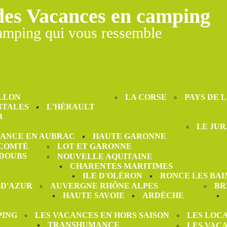
des Vacances en camping
amping qui vous ressemble
LLON
LA CORSE
PAYS DE 
NTALES
L'HÉRAULT
R
LE JUR
ANCE EN AUBRAC
HAUTE GARONNE
-COMTÉ
LOT ET GARONNE
DOUBS
NOUVELLE AQUITAINE
CHARENTES MARITIMES
ILE D'OLÉRON
RONCE LES BAI
 D'AZUR
AUVERGNE RHÔNE ALPES
BR
HAUTE SAVOIE
ARDÈCHE
PING
LES VACANCES EN HORS SAISON
LES LOC
TRANSHUMANCE
LES VAC