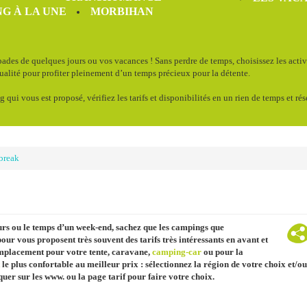
G À LA UNE
MORBIHAN
ades de quelques jours ou vos vacances ! Sans perdre de temps, choisissez les acti
qualité pour profiter pleinement d’un temps précieux pour la détente.
g qui vous est proposé, vérifiez les tarifs et disponibilités en un rien de temps et ré
break
urs ou le temps d’un week-end, sachez que les campings que
our vous proposent très souvent des tarifs très intéressants en avant et
emplacement pour votre tente, caravane,
camping-car
ou pour la
le plus confortable au meilleur prix : sélectionnez la région de votre choix et/ou
quer sur les www. ou la page tarif pour faire votre choix.