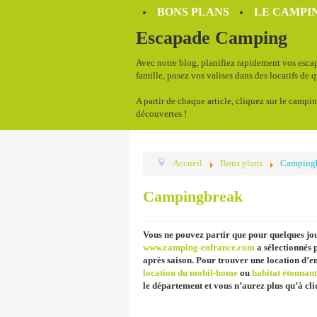
BONS PLANS
LE CAMPIN
Escapade Camping
Avec notre blog, planifiez rapidement vos escap
famille, posez vos valises dans des locatifs de 
A partir de chaque article, cliquez sur le campin
découvertes !
Accueil
Bons plans
Camping
Campingbreak
Vous ne pouvez partir que pour quelques jo
www.camping-enfrance.com
a sélectionnés p
après saison. Pour trouver une location d’
location du mobil-home
ou
habitat étonnant
le département et vous n’aurez plus qu’à cli