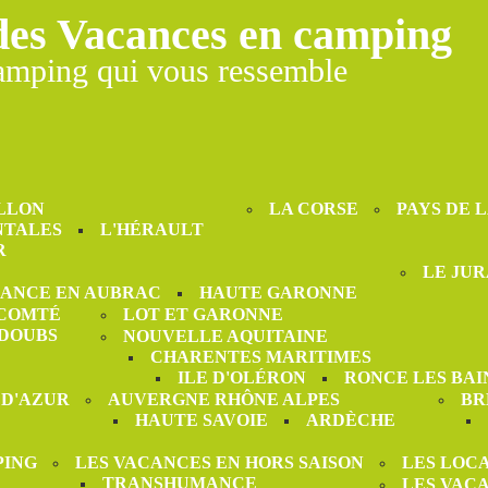
des Vacances en camping
amping qui vous ressemble
LLON
LA CORSE
PAYS DE 
NTALES
L'HÉRAULT
R
LE JUR
ANCE EN AUBRAC
HAUTE GARONNE
-COMTÉ
LOT ET GARONNE
DOUBS
NOUVELLE AQUITAINE
CHARENTES MARITIMES
ILE D'OLÉRON
RONCE LES BAI
 D'AZUR
AUVERGNE RHÔNE ALPES
BR
HAUTE SAVOIE
ARDÈCHE
PING
LES VACANCES EN HORS SAISON
LES LOC
TRANSHUMANCE
LES VAC