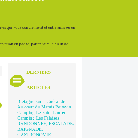
vités qui vous conviennent et entre amis ou en
servation en poche, partez faire le plein de
DERNIERS
ARTICLES
Bretagne sud - Guérande
Au cœur du Marais Poitevin
Camping Le Saint Laurent
Camping Les Falaises
RANDONNEE, ESCALADE,
BAIGNADE,
GASTRONOMIE