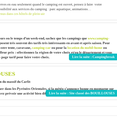
éserves en eau seulement quand le camping est ouvert, pensez à faire votre
ccessibilité aux services du camping : parc aquatique, animations…
enus dans ces hôtels de plein-air
ours ou le temps d’un week-end, sachez que les campings que
www.camping-
osent très souvent des tarifs très intéressants en avant et après saison. Pour
otre tente, caravane,
camping-car
ou pour la
location du mobil-home
ou
lleur prix : sélectionnez la région de votre choix et/ou le département et vous
Lire la suite : Campingbreak
 page tarif pour faire votre choix.
LOUSES
 du massif du Carlit
mer dans les Pyrénées Orientales, si la météo s’annonce bonne en montagne sur
Lire la suite : Site classé des BOUILLOUSES
uvez prévoir une activité bien différente : une journée rando ou seulement balade.