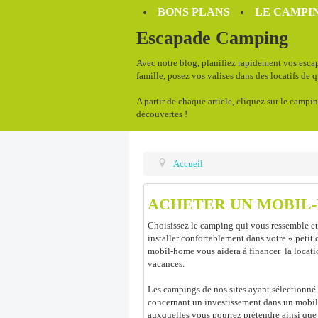
BONS PLANS
LE CAMPIN
Escapade Camping
Avec notre blog, planifiez rapidement vos escap
famille, posez vos valises dans des locatifs de 
A partir de chaque article, cliquez sur le campin
découvertes !
Accueil
ACHETER UN MOBIL
Choisissez le camping qui vous ressemble et
installer confortablement dans votre « petit 
mobil-home vous aidera à financer la locat
vacances.
Les campings de nos sites ayant sélectionné
concernant un investissement dans un mobil-
auxquelles vous pourrez prétendre ainsi que l