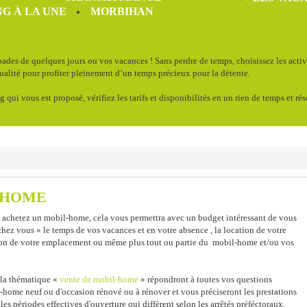
G À LA UNE
MORBIHAN
ades de quelques jours ou vos vacances ! Sans perdre de temps, choisissez les acti
qualité pour profiter pleinement d’un temps précieux pour la détente.
g qui vous est proposé, vérifiez les tarifs et disponibilités en un rien de temps et ré
-HOME
 achetez un mobil-home, cela vous permettra avec un budget intéressant de vous
chez vous » le temps de vos vacances et en votre absence , la location de votre
ion de votre emplacement ou même plus tout ou partie du mobil-home et/ou vos
 la thématique «
vente de mobil-home
» répondront à toutes vos questions
home neuf ou d'occasion rénové ou à rénover et vous préciseront les prestations
es périodes effectives d'ouverture qui diffèrent selon les arrêtés préféctoraux.