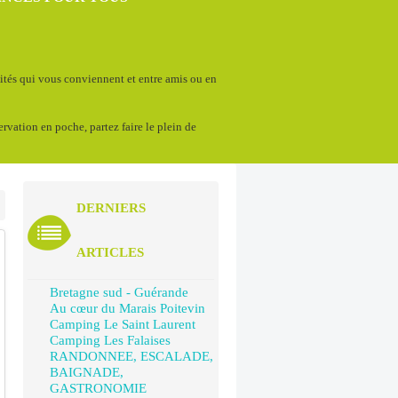
vités qui vous conviennent et entre amis ou en
servation en poche, partez faire le plein de
DERNIERS
ARTICLES
Bretagne sud - Guérande
Au cœur du Marais Poitevin
Camping Le Saint Laurent
Camping Les Falaises
RANDONNEE, ESCALADE,
BAIGNADE,
GASTRONOMIE