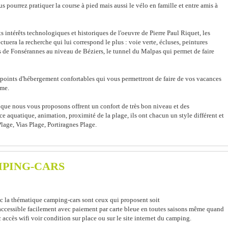
ourrez pratiquer la course à pied mais aussi le vélo en famille et entre amis à
ts intérêts technologiques et historiques de l'oeuvre de Pierre Paul Riquet, les
uera la recherche qui lui correspond le plus : voie verte, écluses, peintures
s de Fonsérannes au niveau de Béziers, le tunnel du Malpas qui permet de faire
points d'hébergement confortables qui vous permettront de faire de vos vacances
hme.
ue nous vous proposons offrent un confort de très bon niveau et des
ace aquatique, animation, proximité de la plage, ils ont chacun un style différent et
Plage, Vias Plage, Portiragnes Plage.
PING-CARS
ec la thématique camping-cars sont ceux qui proposent soit
, accessible facilement avec paiement par carte bleue en toutes saisons même quand
accès wifi voir condition sur place ou sur le site internet du camping.