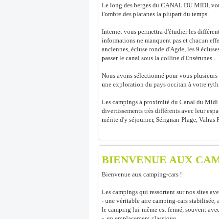
Le long des berges du CANAL DU MIDI, vous p
l'ombre des platanes la plupart du temps.
Internet vous permettra d'étudier les différen
informations ne manquent pas et chacun effect
anciennes, écluse ronde d'Agde, les 9 écluse
passer le canal sous la colline d'Ensérunes...
Nous avons sélectionné pour vous plusieurs 
une exploration du pays occitan à votre ryt
Les campings à proximité du Canal du Midi q
divertissements très différents avec leur esp
mérite d'y séjourner, Sérignan-Plage, Valras 
BIENVENUE AUX CAM
Bienvenue aux camping-cars !
Les campings qui ressortent sur nos sites av
- une véritable aire camping-cars stabilisée
le camping lui-même est fermé, souvent avec 
- un emplacement classique