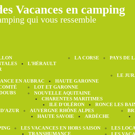
des Vacances en camping
amping qui vous ressemble
LLON
LA CORSE
PAYS DE 
NTALES
L'HÉRAULT
R
LE JUR
ANCE EN AUBRAC
HAUTE GARONNE
-COMTÉ
LOT ET GARONNE
DOUBS
NOUVELLE AQUITAINE
CHARENTES MARITIMES
ILE D'OLÉRON
RONCE LES BAI
 D'AZUR
AUVERGNE RHÔNE ALPES
BR
HAUTE SAVOIE
ARDÈCHE
PING
LES VACANCES EN HORS SAISON
LES LOC
TRANSHUMANCE
LES VAC